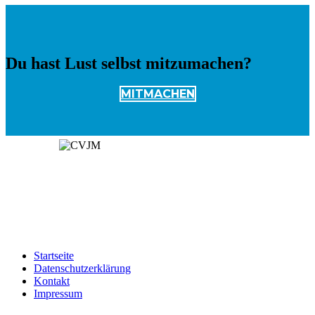
Du hast Lust selbst mitzumachen?
MITMACHEN
Spendenkonto:
Kontoinhaber: CVJM Öschingen e.V
IBAN: DE49641500200003150500
Startseite
Datenschutzerklärung
Kontakt
Impressum