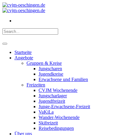
Startseite
Angebote
Gruppen & Kreise
Jungscharen
Jugendkreise
Erwachsene und Familien
Freizeiten
CVJM Wochenende
Jungscharlager
Jugendfreizeit
Junge-Erwachsene-Freizeit
VaKiLa
Wander-Wochenende
Skifreizeit
Reisebedingungen
Über uns