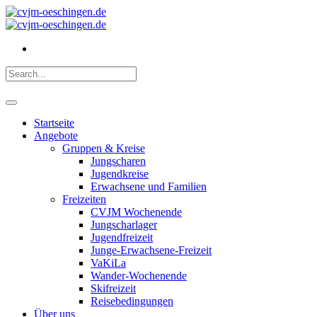
Startseite
Angebote
Gruppen & Kreise
Jungscharen
Jugendkreise
Erwachsene und Familien
Freizeiten
CVJM Wochenende
Jungscharlager
Jugendfreizeit
Junge-Erwachsene-Freizeit
VaKiLa
Wander-Wochenende
Skifreizeit
Reisebedingungen
Über uns