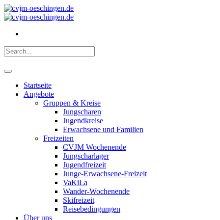
Startseite
Angebote
Gruppen & Kreise
Jungscharen
Jugendkreise
Erwachsene und Familien
Freizeiten
CVJM Wochenende
Jungscharlager
Jugendfreizeit
Junge-Erwachsene-Freizeit
VaKiLa
Wander-Wochenende
Skifreizeit
Reisebedingungen
Über uns