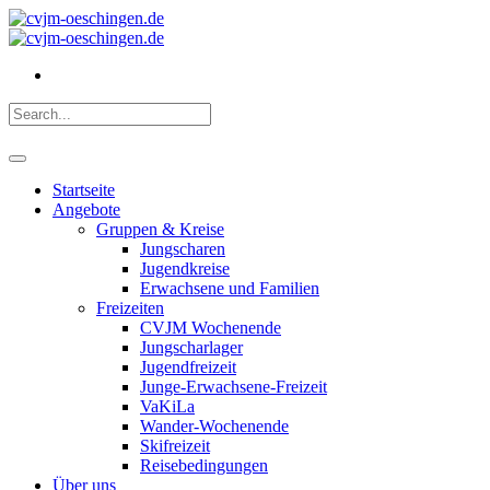
Startseite
Angebote
Gruppen & Kreise
Jungscharen
Jugendkreise
Erwachsene und Familien
Freizeiten
CVJM Wochenende
Jungscharlager
Jugendfreizeit
Junge-Erwachsene-Freizeit
VaKiLa
Wander-Wochenende
Skifreizeit
Reisebedingungen
Über uns