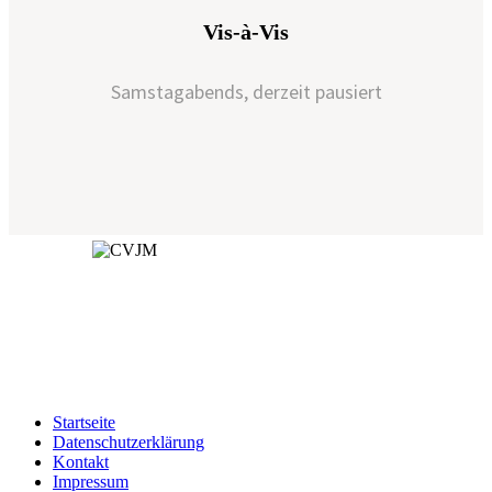
Vis-à-Vis
Samstagabends, derzeit pausiert
Spendenkonto:
Kontoinhaber: CVJM Öschingen e.V
IBAN: DE49641500200003150500
Startseite
Datenschutzerklärung
Kontakt
Impressum