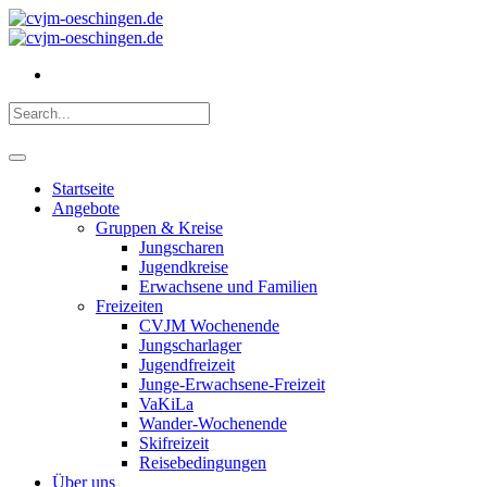
Startseite
Angebote
Gruppen & Kreise
Jungscharen
Jugendkreise
Erwachsene und Familien
Freizeiten
CVJM Wochenende
Jungscharlager
Jugendfreizeit
Junge-Erwachsene-Freizeit
VaKiLa
Wander-Wochenende
Skifreizeit
Reisebedingungen
Über uns