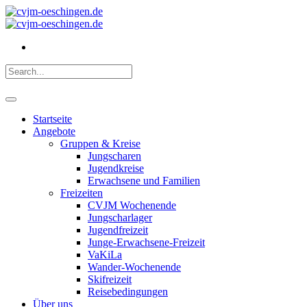
Startseite
Angebote
Gruppen & Kreise
Jungscharen
Jugendkreise
Erwachsene und Familien
Freizeiten
CVJM Wochenende
Jungscharlager
Jugendfreizeit
Junge-Erwachsene-Freizeit
VaKiLa
Wander-Wochenende
Skifreizeit
Reisebedingungen
Über uns